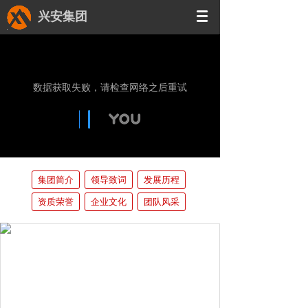
兴安集团
集团简介
领导致词
发展历程
资质荣誉
企业文化
团队风采