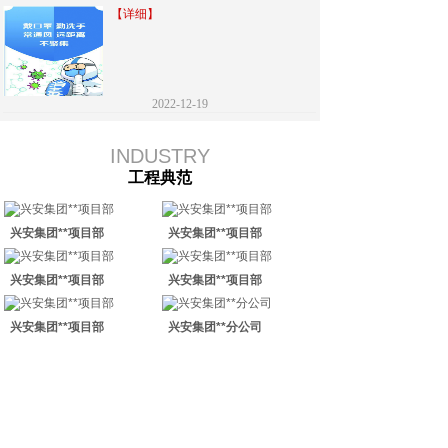
【详细】
2022-12-19
INDUSTRY
工程典范
兴安集团**项目部
兴安集团**项目部
兴安集团**项目部
兴安集团**项目部
兴安集团**项目部
兴安集团**分公司