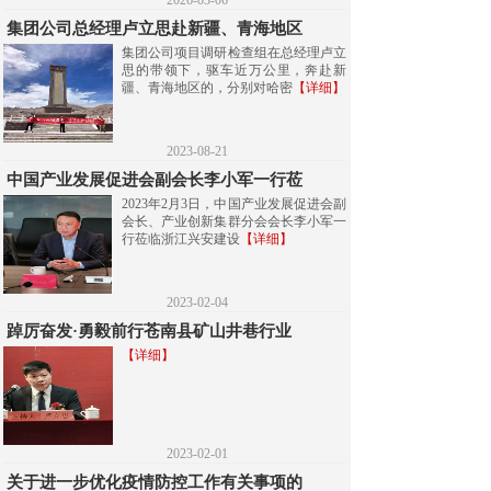
2026-03-06
集团公司总经理卢立思赴新疆、青海地区
集团公司项目调研检查组在总经理卢立
思的带领下，驱车近万公里，奔赴新
疆、青海地区的，分别对哈密
【详细】
2023-08-21
中国产业发展促进会副会长李小军一行莅
2023年2月3日，中国产业发展促进会副
会长、产业创新集群分会会长李小军一
行莅临浙江兴安建设
【详细】
2023-02-04
踔厉奋发·勇毅前行苍南县矿山井巷行业
【详细】
2023-02-01
关于进一步优化疫情防控工作有关事项的