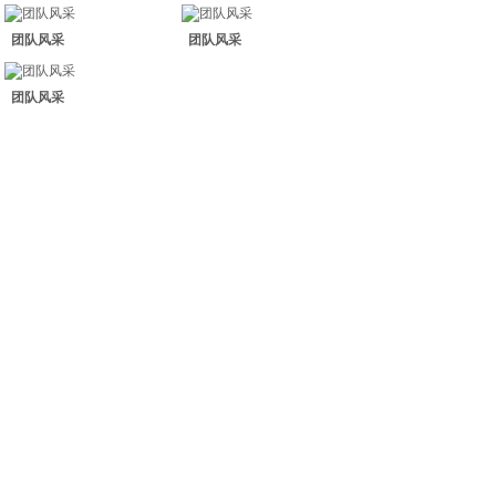
团队风采
团队风采
团队风采